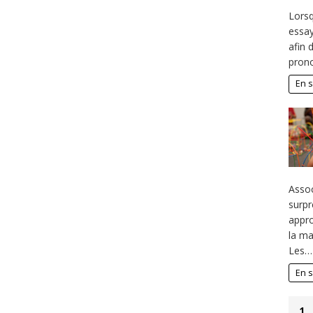
Lorsq
essay
afin 
pron
En s
Assoc
surpr
appr
la ma
Les…
En s
1