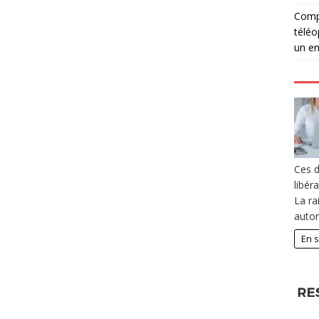
Compé
téléo
un en
Ces d
libér
La ra
auto
En s