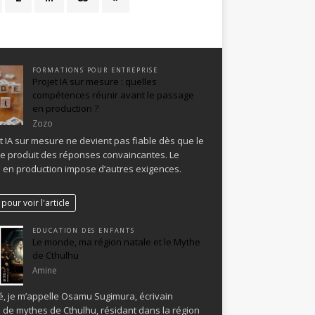
FORMATIONS POUR ENTREPRISE
Projet IA sur mesure : quelles
compétences réunir avant le passage
en production ?
Zozo
t IA sur mesure ne devient pas fiable dès que le
e produit des réponses convaincantes. Le
en production impose d’autres exigences.
pour voir l'article
EDUCATION DES ENFANTS
Le monde, ma région natale et le Mythe
de Cthulhu
Amine
, je m’appelle Osamu Sugimura, écrivain
 de mythes de Cthulhu, résidant dans la région