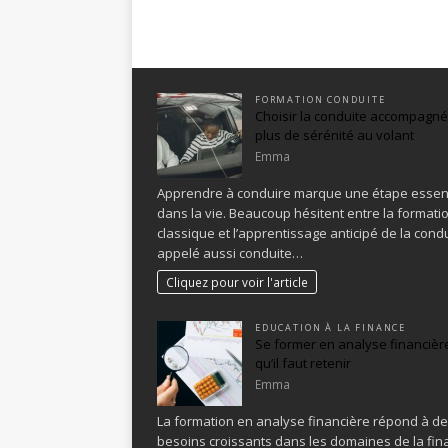
FORMATION CONDUITE
Choisir la conduite accompagn
plus de sérénité au volant
Emma
Apprendre à conduire marque une étape essent
dans la vie. Beaucoup hésitent entre la formati
classique et l’apprentissage anticipé de la condu
appelé aussi conduite…
Cliquez pour voir l'article
EDUCATION À LA FINANCE
Se former en analyse financière
qu’il faut retenir
Emma
La formation en analyse financière répond à d
besoins croissants dans les domaines de la fin