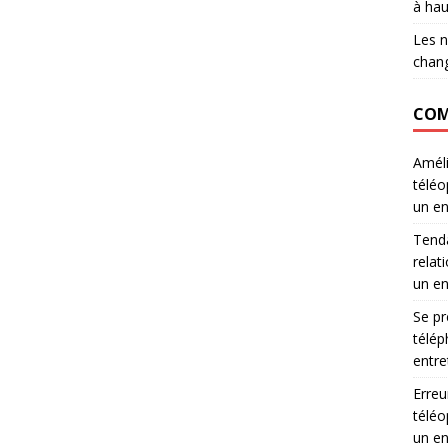
à hau
Les n
chang
COM
Améli
téléo
un en
Tenda
relati
un en
Se pr
télép
entre
Erreu
téléo
un en