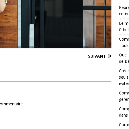
Repre
comm
Le mo
Cthul
Comme
Toul
Quel 
SUIVANT
de Ba
Créer
seuls
évite
Comm
gérer
commentaire.
Compr
dans 
Comme