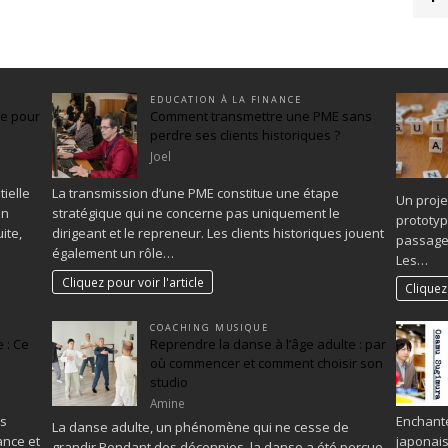
EDUCATION À LA FINANCE
ée pour
Comment transmettre une PME sans
perdre ses clients historiques ?
Joel
ielle
La transmission d’une PME constitue une étape
Un proje
on
stratégique qui ne concerne pas uniquement le
prototyp
ite,
dirigeant et le repreneur. Les clients historiques jouent
passage 
également un rôle…
Les…
Cliquez pour voir l'article
Cliquez 
COACHING MUSIQUE
 : Ce
Reprendre la danse à l’âge adulte : par
où commencer et comment choisir son
studio
Amine
es
Enchanté
La danse adulte, un phénomène qui ne cesse de
ance et
japonais
grandir Pendant des décennies, la danse a été perçue