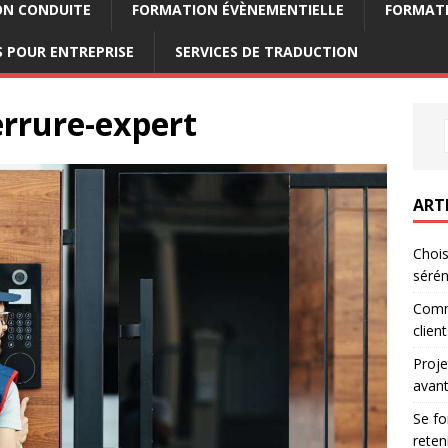
ON CONDUITE
FORMATION ÉVÈNEMENTIELLE
FORMATI
 POUR ENTREPRISE
SERVICES DE TRADUCTION
rrure-expert
ART
Chois
sérén
Comm
clien
Proje
avant
Se fo
reten