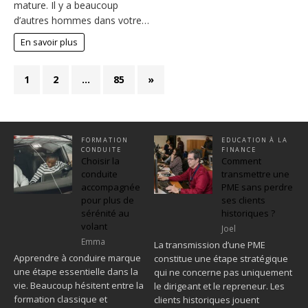
mature. Il y a beaucoup
d’autres hommes dans votre…
En savoir plus
1
2
…
85
»
FORMATION
EDUCATION À LA
CONDUITE
FINANCE
Choisir la
Comment
conduite
transmettre une
accompagnée
PME sans perdre
pour plus de
ses clients
sérénité au
historiques ?
volant
Joel
Emma
La transmission d’une PME
Apprendre à conduire marque
constitue une étape stratégique
une étape essentielle dans la
qui ne concerne pas uniquement
vie. Beaucoup hésitent entre la
le dirigeant et le repreneur. Les
formation classique et
clients historiques jouent