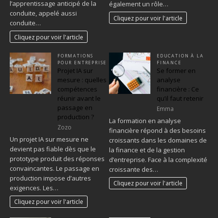
l’apprentissage anticipé de la
également un rôle…
conduite, appelé aussi
Cliquez pour voir l'article
conduite…
Cliquez pour voir l'article
FORMATIONS
EDUCATION À LA
POUR ENTREPRISE
FINANCE
Projet IA sur
Se former en
mesure : quelles
analyse
compétences
financière : Ce
réunir avant le
qu’il faut retenir
passage en
Emma
production ?
La formation en analyse
Zozo
financière répond à des besoins
Un projet IA sur mesure ne
croissants dans les domaines de
devient pas fiable dès que le
la finance et de la gestion
prototype produit des réponses
d’entreprise. Face à la complexité
convaincantes. Le passage en
croissante des…
production impose d’autres
Cliquez pour voir l'article
exigences. Les…
Cliquez pour voir l'article