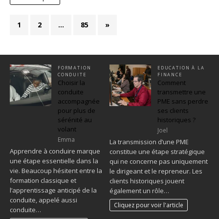
1
2
…
85
»
FORMATION
EDUCATION À LA
CONDUITE
FINANCE
Choisir la
Comment
conduite
transmettre une
accompagnée
PME sans perdre
pour plus de
ses clients
sérénité au
historiques ?
volant
Joel
Emma
La transmission d’une PME
Apprendre à conduire marque
constitue une étape stratégique
une étape essentielle dans la
qui ne concerne pas uniquement
vie. Beaucoup hésitent entre la
le dirigeant et le repreneur. Les
formation classique et
clients historiques jouent
l’apprentissage anticipé de la
également un rôle…
conduite, appelé aussi
Cliquez pour voir l'article
conduite…