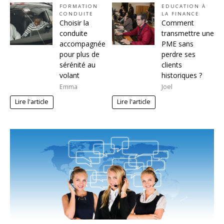
FORMATION
EDUCATION À
CONDUITE
LA FINANCE
Choisir la
Comment
conduite
transmettre une
accompagnée
PME sans
pour plus de
perdre ses
sérénité au
clients
volant
historiques ?
Emma
Joel
Lire l'article
Lire l'article