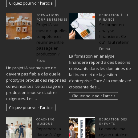
Cliquez pour voir l'article
FORMATIONS
EDUCATION À LA
POUR ENTREPRISE
FINANCE
Projet IA sur
Se former en
mesure : quelles
analyse
compétences
financière : Ce
réunir avant le
qu’il faut retenir
passage en
Emma
production ?
La formation en analyse
Zozo
financière répond à des besoins
Un projet IA sur mesure ne
croissants dans les domaines de
devient pas fiable dès que le
la finance et de la gestion
prototype produit des réponses
d’entreprise. Face à la complexité
convaincantes. Le passage en
croissante des…
production impose d’autres
Cliquez pour voir l'article
exigences. Les…
Cliquez pour voir l'article
COACHING
EDUCATION DES
MUSIQUE
ENFANTS
Reprendre la
Le monde, ma
danse à l’âge
région natale et