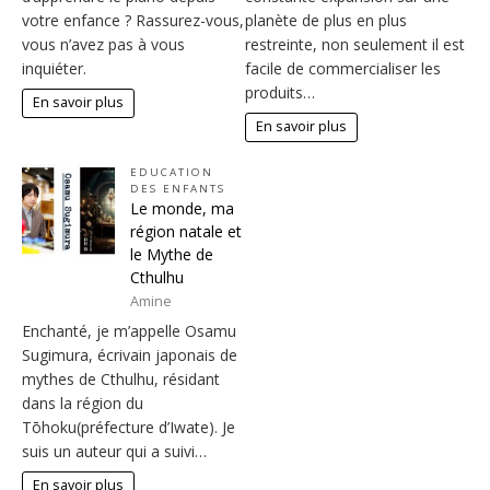
votre enfance ? Rassurez-vous,
planète de plus en plus
vous n’avez pas à vous
restreinte, non seulement il est
inquiéter.
facile de commercialiser les
produits…
En savoir plus
En savoir plus
EDUCATION
DES ENFANTS
Le monde, ma
région natale et
le Mythe de
Cthulhu
Amine
Enchanté, je m’appelle Osamu
Sugimura, écrivain japonais de
mythes de Cthulhu, résidant
dans la région du
Tōhoku(préfecture d’Iwate). Je
suis un auteur qui a suivi…
En savoir plus