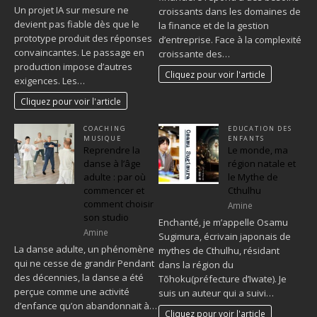
Un projet IA sur mesure ne
croissants dans les domaines de
devient pas fiable dès que le
la finance et de la gestion
prototype produit des réponses
d’entreprise. Face à la complexité
convaincantes. Le passage en
croissante des…
production impose d’autres
Cliquez pour voir l'article
exigences. Les…
Cliquez pour voir l'article
COACHING
EDUCATION DES
MUSIQUE
ENFANTS
Reprendre la
Le monde, ma
danse à l’âge
région natale et
adulte : par où
le Mythe de
commencer et
Cthulhu
comment choisir
Amine
son studio
Enchanté, je m’appelle Osamu
Amine
Sugimura, écrivain japonais de
La danse adulte, un phénomène
mythes de Cthulhu, résidant
qui ne cesse de grandir Pendant
dans la région du
des décennies, la danse a été
Tōhoku(préfecture d’Iwate). Je
perçue comme une activité
suis un auteur qui a suivi…
d’enfance qu’on abandonnait à…
Cliquez pour voir l'article