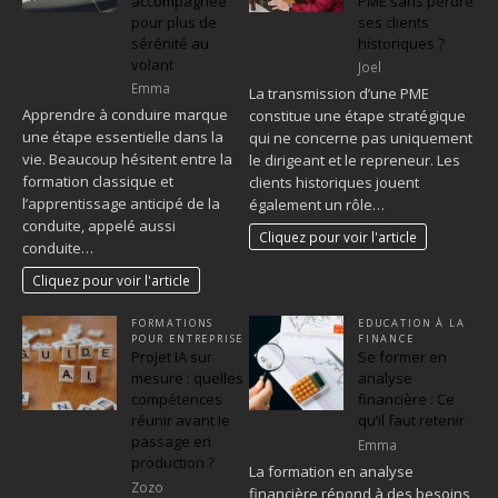
accompagnée
PME sans perdre
pour plus de
ses clients
sérénité au
historiques ?
volant
Joel
Emma
La transmission d’une PME
Apprendre à conduire marque
constitue une étape stratégique
une étape essentielle dans la
qui ne concerne pas uniquement
vie. Beaucoup hésitent entre la
le dirigeant et le repreneur. Les
formation classique et
clients historiques jouent
l’apprentissage anticipé de la
également un rôle…
conduite, appelé aussi
Cliquez pour voir l'article
conduite…
Cliquez pour voir l'article
FORMATIONS
EDUCATION À LA
POUR ENTREPRISE
FINANCE
Projet IA sur
Se former en
mesure : quelles
analyse
compétences
financière : Ce
réunir avant le
qu’il faut retenir
passage en
Emma
production ?
La formation en analyse
Zozo
financière répond à des besoins