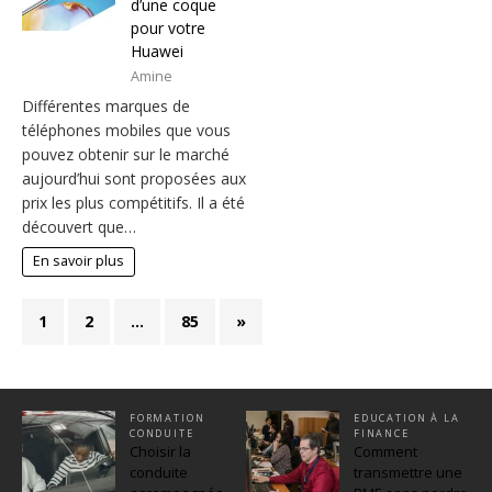
d’une coque
pour votre
Huawei
Amine
Différentes marques de
téléphones mobiles que vous
pouvez obtenir sur le marché
aujourd’hui sont proposées aux
prix les plus compétitifs. Il a été
découvert que…
En savoir plus
1
2
…
85
»
FORMATION
EDUCATION À LA
CONDUITE
FINANCE
Choisir la
Comment
conduite
transmettre une