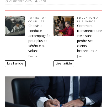
21 octobre 2025
Zozo
FORMATION
EDUCATION À
CONDUITE
LA FINANCE
Choisir la
Comment
conduite
transmettre une
accompagnée
PME sans
pour plus de
perdre ses
sérénité au
clients
volant
historiques ?
Emma
Joel
Lire l'article
Lire l'article