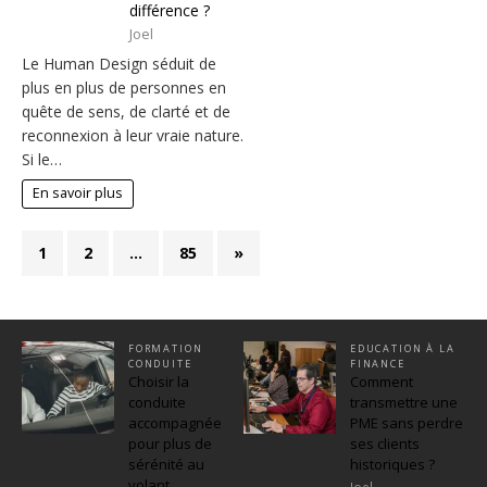
différence ?
Joel
Le Human Design séduit de
plus en plus de personnes en
quête de sens, de clarté et de
reconnexion à leur vraie nature.
Si le…
En savoir plus
1
2
…
85
»
FORMATION
EDUCATION À LA
CONDUITE
FINANCE
Choisir la
Comment
conduite
transmettre une
accompagnée
PME sans perdre
pour plus de
ses clients
sérénité au
historiques ?
volant