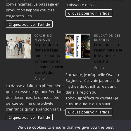
convaincantes. Le passage en
croissante des…
production impose d’autres
Cliquez pour voir l'article
exigences. Les…
Cliquez pour voir l'article
COACHING
EDUCATION DES
MUSIQUE
ENFANTS
Reprendre la
Le monde, ma
danse à l’âge
région natale et
adulte : par où
le Mythe de
commencer et
Cthulhu
comment choisir
Amine
son studio
Enchanté, je m’appelle Osamu
Amine
Sugimura, écrivain japonais de
La danse adulte, un phénomène
mythes de Cthulhu, résidant
qui ne cesse de grandir Pendant
dans la région du
des décennies, la danse a été
Tōhoku(préfecture d’Iwate). Je
perçue comme une activité
suis un auteur qui a suivi…
d’enfance qu’on abandonnait à…
Cliquez pour voir l'article
Cliquez pour voir l'article
We use cookies to ensure that we give you the best