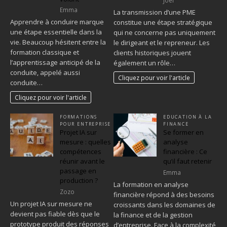
Joel
Emma
La transmission d’une PME
Apprendre à conduire marque
constitue une étape stratégique
une étape essentielle dans la
qui ne concerne pas uniquement
vie. Beaucoup hésitent entre la
le dirigeant et le repreneur. Les
formation classique et
clients historiques jouent
l’apprentissage anticipé de la
également un rôle…
conduite, appelé aussi
Cliquez pour voir l'article
conduite…
Cliquez pour voir l'article
FORMATIONS
EDUCATION À LA
POUR ENTREPRISE
FINANCE
Projet IA sur
Se former en
mesure : quelles
analyse
compétences
financière : Ce
réunir avant le
qu’il faut retenir
passage en
Emma
production ?
La formation en analyse
Zozo
financière répond à des besoins
Un projet IA sur mesure ne
croissants dans les domaines de
devient pas fiable dès que le
la finance et de la gestion
prototype produit des réponses
d’entreprise. Face à la complexité