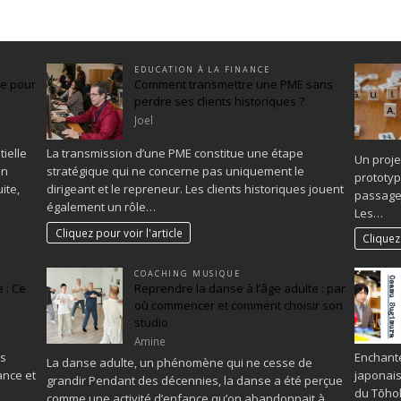
EDUCATION À LA FINANCE
ée pour
Comment transmettre une PME sans
perdre ses clients historiques ?
Joel
ielle
La transmission d’une PME constitue une étape
Un proje
on
stratégique qui ne concerne pas uniquement le
prototyp
ite,
dirigeant et le repreneur. Les clients historiques jouent
passage 
également un rôle…
Les…
Cliquez pour voir l'article
Cliquez 
COACHING MUSIQUE
 : Ce
Reprendre la danse à l’âge adulte : par
où commencer et comment choisir son
studio
Amine
es
Enchanté
La danse adulte, un phénomène qui ne cesse de
ance et
japonais
grandir Pendant des décennies, la danse a été perçue
du Tōhok
comme une activité d’enfance qu’on abandonnait à…