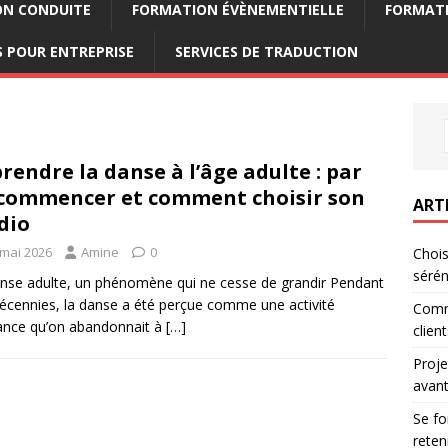
ON CONDUITE
FORMATION ÉVÈNEMENTIELLE
FORMATI
 POUR ENTREPRISE
SERVICES DE TRADUCTION
rendre la danse à l’âge adulte : par
commencer et comment choisir son
ART
dio
 mai 2026
Amine
0
Chois
sérén
nse adulte, un phénomène qui ne cesse de grandir Pendant
écennies, la danse a été perçue comme une activité
Comm
ance qu’on abandonnait à
[…]
clien
Proje
avant
Se fo
reten