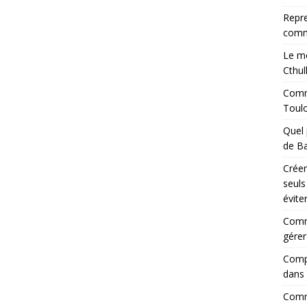
Repre
comm
Le mo
Cthul
Comme
Toul
Quel 
de Ba
Créer
seuls
évite
Comm
gérer
Compr
dans 
Comme