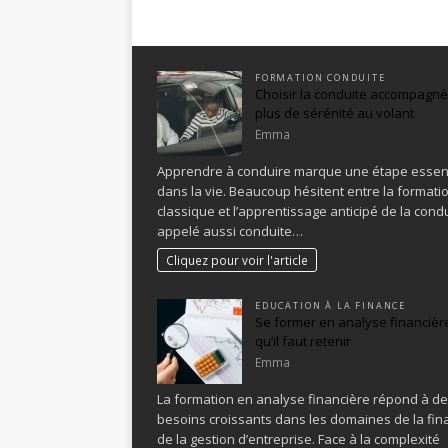
FORMATION CONDUITE
Choisir la conduite accompagn
plus de sérénité au volant
Emma
Apprendre à conduire marque une étape essent
dans la vie. Beaucoup hésitent entre la formati
classique et l’apprentissage anticipé de la condu
appelé aussi conduite…
Cliquez pour voir l'article
EDUCATION À LA FINANCE
Se former en analyse financière
qu’il faut retenir
Emma
La formation en analyse financière répond à d
besoins croissants dans les domaines de la fin
de la gestion d’entreprise. Face à la complexité