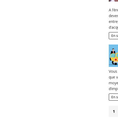
A l’è
deven
entre
d’acq
En s
Vous 
que v
moyen
d’imp
En s
1