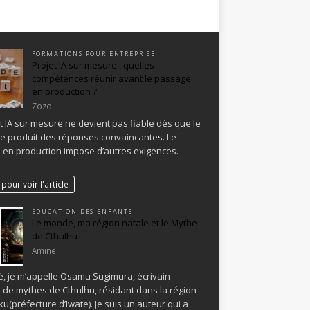
FORMATIONS POUR ENTREPRISE
Projet IA sur mesure : quelles
compétences réunir avant le passage
en production ?
Zozo
t IA sur mesure ne devient pas fiable dès que le
e produit des réponses convaincantes. Le
en production impose d’autres exigences.
pour voir l'article
EDUCATION DES ENFANTS
Le monde, ma région natale et le Mythe
de Cthulhu
Amine
, je m’appelle Osamu Sugimura, écrivain
 de mythes de Cthulhu, résidant dans la région
u(préfecture d’Iwate). Je suis un auteur qui a