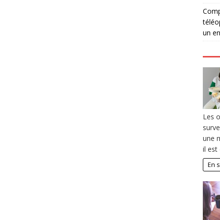
Compé
téléo
un en
Les o
surve
une 
il est
En s