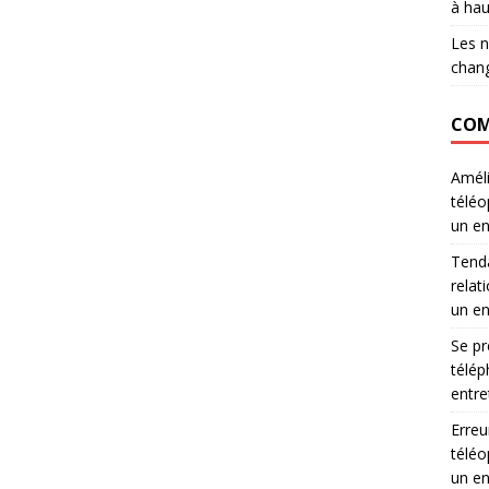
à hau
Les n
chang
COM
Améli
téléo
un en
Tenda
relati
un en
Se pr
télép
entre
Erreu
téléo
un en