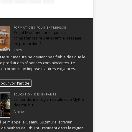
FORMATIONS POUR ENTREPRISE
Projet IA sur mesure : quelles
compétences réunir avant le passage
en production ?
Zozo
t IA sur mesure ne devient pas fiable dès que le
e produit des réponses convaincantes. Le
en production impose d’autres exigences.
pour voir l'article
EDUCATION DES ENFANTS
Le monde, ma région natale et le Mythe
de Cthulhu
Amine
, je m’appelle Osamu Sugimura, écrivain
 de mythes de Cthulhu, résidant dans la région