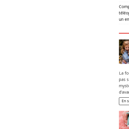
Compé
téléo
un en
La fo
pas s
mystè
d’av
En s