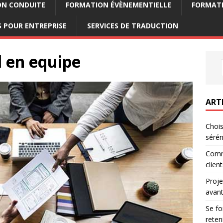
ON CONDUITE
FORMATION ÉVÈNEMENTIELLE
FORMATI
 POUR ENTREPRISE
SERVICES DE TRADUCTION
l en equipe
ART
Chois
sérén
Comm
clien
Proje
avant
Se fo
reten