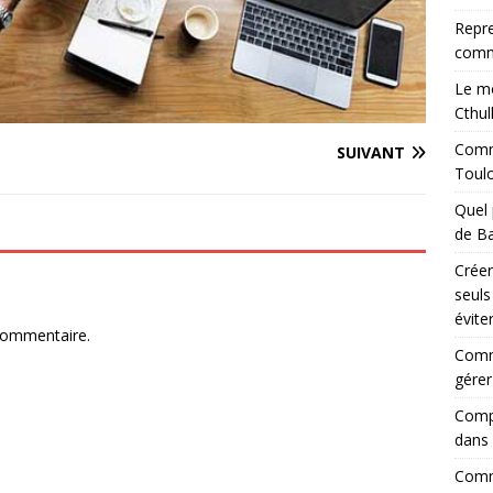
Repre
comm
Le mo
Cthul
Comme
SUIVANT
Toul
Quel 
de Ba
Créer
seuls
évite
commentaire.
Comm
gérer
Compr
dans 
Comme