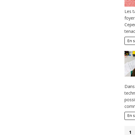
Les t
foyer
Cepen
tenac
En s
Dans 
techn
possi
comme
En s
1