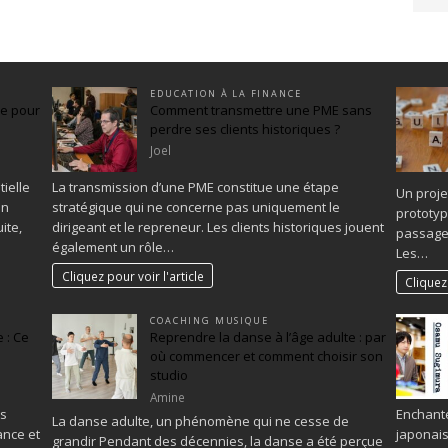
EDUCATION À LA FINANCE
ée pour
Comment transmettre une PME sans
perdre ses clients historiques ?
Joel
ielle
La transmission d’une PME constitue une étape
Un proje
on
stratégique qui ne concerne pas uniquement le
prototyp
ite,
dirigeant et le repreneur. Les clients historiques jouent
passage 
également un rôle…
Les…
Cliquez pour voir l'article
Cliquez 
COACHING MUSIQUE
 : Ce
Reprendre la danse à l’âge adulte : par
où commencer et comment choisir son
studio
Amine
es
Enchanté
La danse adulte, un phénomène qui ne cesse de
ance et
japonais
grandir Pendant des décennies, la danse a été perçue