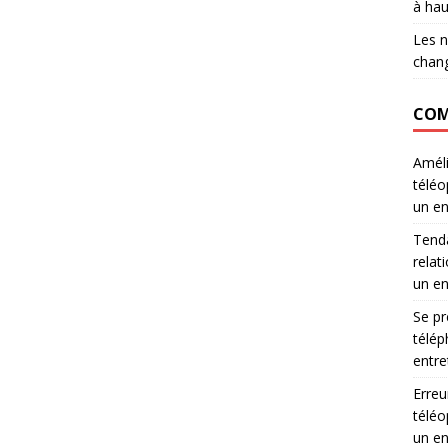
à hau
Les n
chang
COM
Améli
téléo
un en
Tenda
relati
un en
Se pr
télép
entre
Erreu
téléo
un en