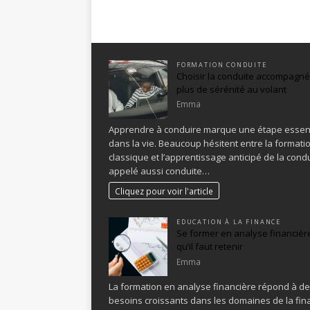
FORMATION CONDUITE
Choisir la conduite accompagn
plus de sérénité au volant
Emma
Apprendre à conduire marque une étape essent
dans la vie. Beaucoup hésitent entre la formati
classique et l’apprentissage anticipé de la condu
appelé aussi conduite…
Cliquez pour voir l'article
EDUCATION À LA FINANCE
Se former en analyse financière
qu’il faut retenir
Emma
La formation en analyse financière répond à d
besoins croissants dans les domaines de la fin