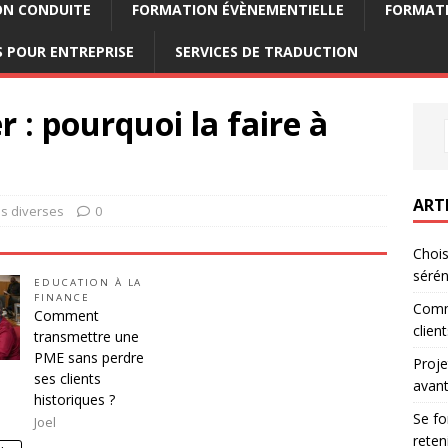
ON CONDUITE
FORMATION ÉVÈNEMENTIELLE
FORMATI
 POUR ENTREPRISE
SERVICES DE TRADUCTION
 : pourquoi la faire à
ART
s diverses
0
Chois
sérén
EDUCATION À LA
FINANCE
Comm
Comment
clien
transmettre une
PME sans perdre
Proje
ses clients
avant
historiques ?
Se fo
Joel
reten