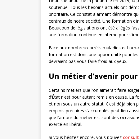
Depuis le début de la pandémie en 2019, la pr
soutenue. Tous les besoins actuels ont démont
prioritaire. Ce constat alarmant démontre que 
centraux de notre société. Une formation d’i
Beaucoup de législations ont été allégés fass
une formation continue en interne pour s’im
Face aux nombreux arrêts maladies et burn-o
formation est donc une opportunité pour les
devraient pas vous faire froid aux yeux.
Un métier d’avenir pour
Certains métiers que l’on aimerait faire exig
d’État n’est pour autant remis en cause. La f
et non sous un autre statut. C’est déjà bien p
emplois précaires s’accumulés peut lieu aussi
que l’amour du métier est sont des occasion
exercé en libéral.
Si vous hésitez encore, vous pouvez
consult