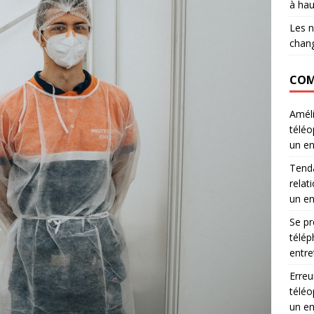
à hau
Les n
chang
COM
Améli
téléo
un en
Tenda
relati
un en
Se pr
télép
entre
Erreu
téléo
un en