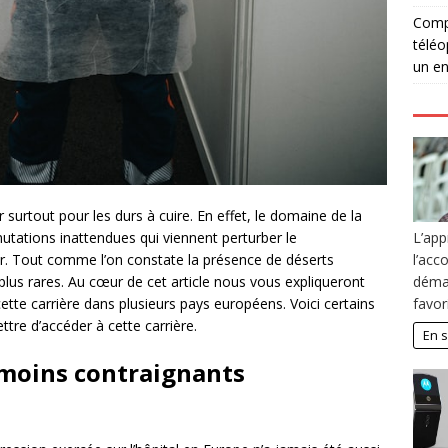
Compé
téléo
un en
r surtout pour les durs à cuire. En effet, le domaine de la
tations inattendues qui viennent perturber le
L’app
ur. Tout comme l’on constate la présence de déserts
l’ac
 plus rares. Au cœur de cet article nous vous expliqueront
démar
cette carrière dans plusieurs pays européens. Voici certains
favor
tre d’accéder à cette carrière.
En s
moins contraignants