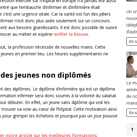
ession exercée sur l’hôpital en Europe n’a jamais été aussi
ré que l’embauche d’infirmier et d’infirmière était
Un sm
c’est une urgence vitale. Car la santé est l’un des piliers
nouve
nfirmier n’est donc plus axée seulement sur un concours.
télép
ent aux besoins grandissants. Il est donc possible de suivre
d’aut
miscer au métier et espérer
enfiler la blouse.
En s
ut, la profession nécessite de nouvelles mains. Cette
 jeunes en premier lieu. Les heures supplémentaires ne
 des jeunes non diplômés
Le ma
ent des diplômes. Le diplôme d’infirmière qui est un diplôme
année
ormation infirmier sera donc soumis à la volonté du salariat
de no
our débuter. En effet, un jeune sans diplôme qui voit les
mana
 trouver sa voie au cœur de l’hôpital. Cette motivation ainsi
En s
s pour grimper les échelons et pourquoi pas un jour pouvoir
1
er notre article sur les meilleures formations
.