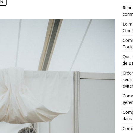
cle
Repre
comm
Le mo
Cthul
Comme
Toul
Quel 
de Ba
Créer
seuls
évite
Comm
gérer
Compr
dans 
Comme