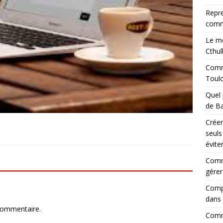
Repre
comm
Le mo
Cthul
Comme
Toul
Quel 
de Ba
Créer
seuls
évite
Comm
gérer
Compr
dans 
commentaire.
Comme