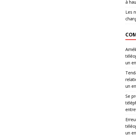
à hau
Les n
chang
COM
Améli
téléo
un en
Tenda
relati
un en
Se pr
télép
entre
Erreu
téléo
un en