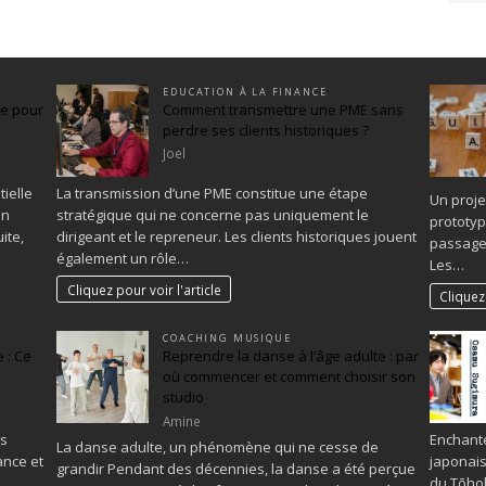
EDUCATION À LA FINANCE
ée pour
Comment transmettre une PME sans
perdre ses clients historiques ?
Joel
ielle
La transmission d’une PME constitue une étape
Un proje
on
stratégique qui ne concerne pas uniquement le
prototyp
ite,
dirigeant et le repreneur. Les clients historiques jouent
passage 
également un rôle…
Les…
Cliquez pour voir l'article
Cliquez 
COACHING MUSIQUE
 : Ce
Reprendre la danse à l’âge adulte : par
où commencer et comment choisir son
studio
Amine
es
Enchanté
La danse adulte, un phénomène qui ne cesse de
ance et
japonais
grandir Pendant des décennies, la danse a été perçue
du Tōhok