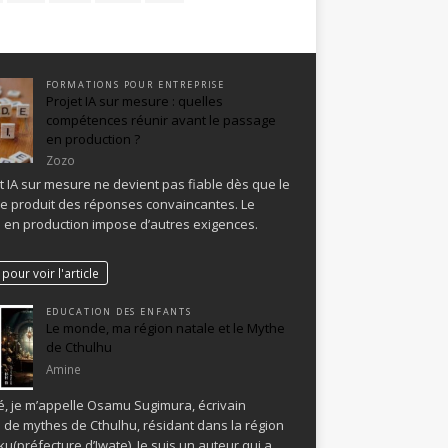
FORMATIONS POUR ENTREPRISE
Projet IA sur mesure : quelles
compétences réunir avant le passage
en production ?
Zozo
t IA sur mesure ne devient pas fiable dès que le
e produit des réponses convaincantes. Le
en production impose d’autres exigences.
pour voir l'article
EDUCATION DES ENFANTS
Le monde, ma région natale et le Mythe
de Cthulhu
Amine
, je m’appelle Osamu Sugimura, écrivain
 de mythes de Cthulhu, résidant dans la région
u(préfecture d’Iwate). Je suis un auteur qui a