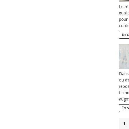
Le ré
quali
pour 
cont
En s
Dans 
ou d’
repos
techn
augm
En s
1