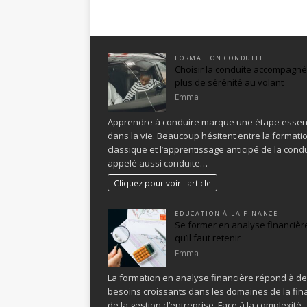
FORMATION CONDUITE
Choisir la conduite accompagn
plus de sérénité au volant
Emma
Apprendre à conduire marque une étape essent
dans la vie. Beaucoup hésitent entre la formati
classique et l’apprentissage anticipé de la condu
appelé aussi conduite…
Cliquez pour voir l'article
EDUCATION À LA FINANCE
Se former en analyse financière
qu’il faut retenir
Emma
La formation en analyse financière répond à d
besoins croissants dans les domaines de la fin
de la gestion d’entreprise. Face à la complexité