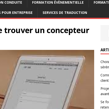
ON CONDUITE
FORMATION ÉVÈNEMENTIELLE
FORMATI
 POUR ENTREPRISE
SERVICES DE TRADUCTION
e trouver un concepteur
ART
Chois
sérén
Comm
clien
Proje
avant
Se fo
reten