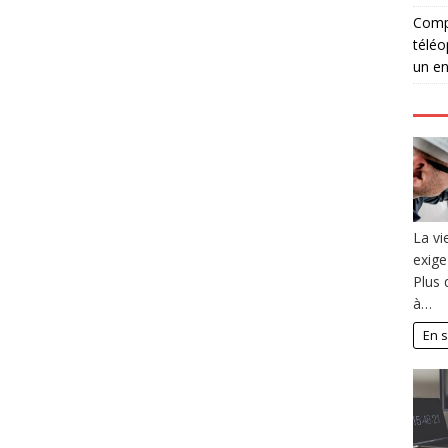
Compé
téléo
un en
La vi
exige 
Plus 
à…
En s