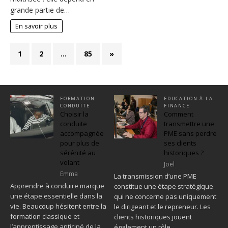
grande partie de…
En savoir plus
1
2
…
85
»
FORMATION
EDUCATION À LA
CONDUITE
FINANCE
Choisir la
Comment
conduite
transmettre une
accompagnée
PME sans perdre
pour plus de
ses clients
sérénité au
historiques ?
volant
Joel
Emma
La transmission d’une PME
Apprendre à conduire marque
constitue une étape stratégique
une étape essentielle dans la
qui ne concerne pas uniquement
vie. Beaucoup hésitent entre la
le dirigeant et le repreneur. Les
formation classique et
clients historiques jouent
l’apprentissage anticipé de la
également un rôle…