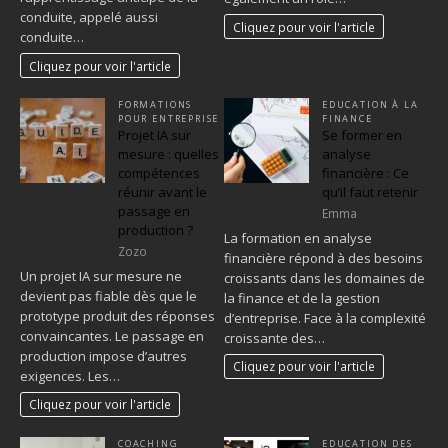
conduite, appelé aussi
Cliquez pour voir l'article
conduite…
Cliquez pour voir l'article
FORMATIONS
EDUCATION À LA
POUR ENTREPRISE
FINANCE
Projet IA sur
Se former en
mesure : quelles
analyse
compétences
financière : Ce
réunir avant le
qu’il faut retenir
passage en
Emma
production ?
La formation en analyse
Zozo
financière répond à des besoins
Un projet IA sur mesure ne
croissants dans les domaines de
devient pas fiable dès que le
la finance et de la gestion
prototype produit des réponses
d’entreprise. Face à la complexité
convaincantes. Le passage en
croissante des…
production impose d’autres
Cliquez pour voir l'article
exigences. Les…
Cliquez pour voir l'article
COACHING
EDUCATION DES