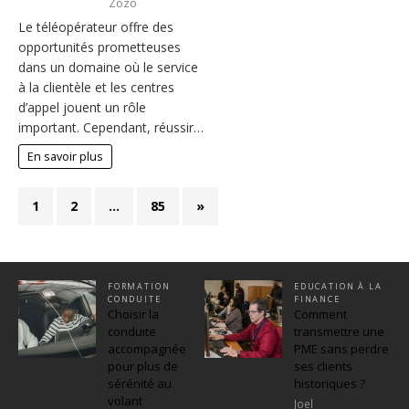
Zozo
Le téléopérateur offre des
opportunités prometteuses
dans un domaine où le service
à la clientèle et les centres
d’appel jouent un rôle
important. Cependant, réussir…
En savoir plus
1
2
…
85
»
FORMATION
EDUCATION À LA
CONDUITE
FINANCE
Choisir la
Comment
conduite
transmettre une
accompagnée
PME sans perdre
pour plus de
ses clients
sérénité au
historiques ?
volant
Joel