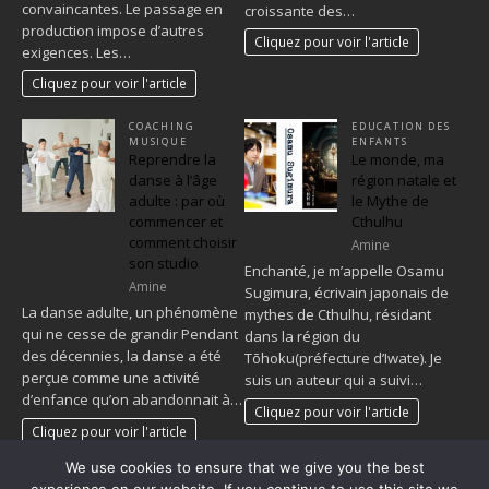
convaincantes. Le passage en
croissante des…
production impose d’autres
Cliquez pour voir l'article
exigences. Les…
Cliquez pour voir l'article
COACHING
EDUCATION DES
MUSIQUE
ENFANTS
Reprendre la
Le monde, ma
danse à l’âge
région natale et
adulte : par où
le Mythe de
commencer et
Cthulhu
comment choisir
Amine
son studio
Enchanté, je m’appelle Osamu
Amine
Sugimura, écrivain japonais de
La danse adulte, un phénomène
mythes de Cthulhu, résidant
qui ne cesse de grandir Pendant
dans la région du
des décennies, la danse a été
Tōhoku(préfecture d’Iwate). Je
perçue comme une activité
suis un auteur qui a suivi…
d’enfance qu’on abandonnait à…
Cliquez pour voir l'article
Cliquez pour voir l'article
We use cookies to ensure that we give you the best
1
2
…
43
»