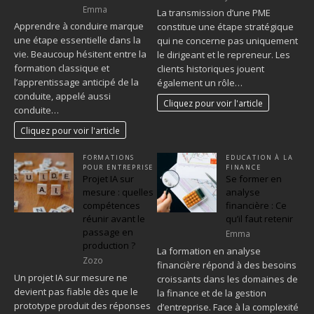
Emma
La transmission d’une PME
Apprendre à conduire marque
constitue une étape stratégique
une étape essentielle dans la
qui ne concerne pas uniquement
vie. Beaucoup hésitent entre la
le dirigeant et le repreneur. Les
formation classique et
clients historiques jouent
l’apprentissage anticipé de la
également un rôle…
conduite, appelé aussi
Cliquez pour voir l'article
conduite…
Cliquez pour voir l'article
FORMATIONS
EDUCATION À LA
POUR ENTREPRISE
FINANCE
Projet IA sur
Se former en
mesure : quelles
analyse
compétences
financière : Ce
réunir avant le
qu’il faut retenir
passage en
Emma
production ?
La formation en analyse
Zozo
financière répond à des besoins
Un projet IA sur mesure ne
croissants dans les domaines de
devient pas fiable dès que le
la finance et de la gestion
prototype produit des réponses
d’entreprise. Face à la complexité